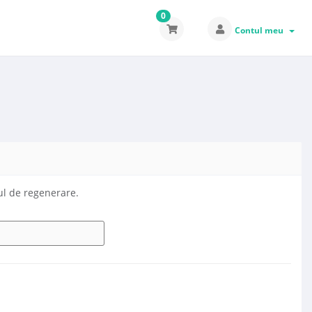
0
Contul meu
ul de regenerare.