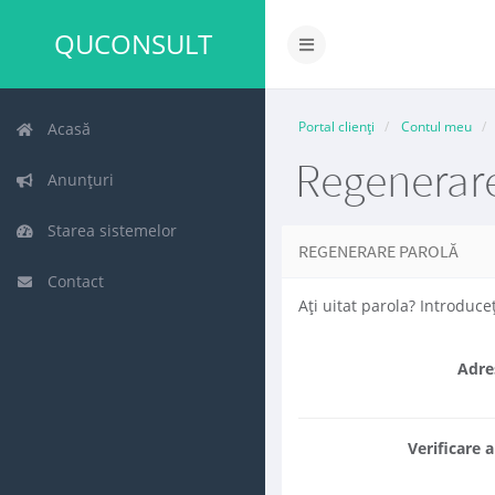
QUCONSULT
Navigare
Toggle
Portal clienți
Contul meu
Acasă
Regenerar
Anunțuri
Starea sistemelor
REGENERARE PAROLĂ
Contact
Ați uitat parola? Introduc
Adre
Verificare 