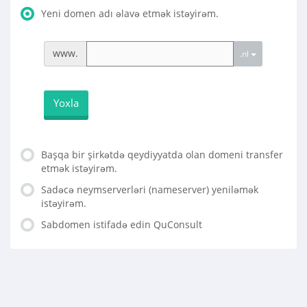
Yeni domen adı əlavə etmək istəyirəm.
www.
.nl
Yoxla
Başqa bir şirkətdə qeydiyyatda olan domeni transfer
etmək istəyirəm.
Sadəcə neymserverləri (nameserver) yeniləmək
istəyirəm.
Sabdomen istifadə edin QuConsult