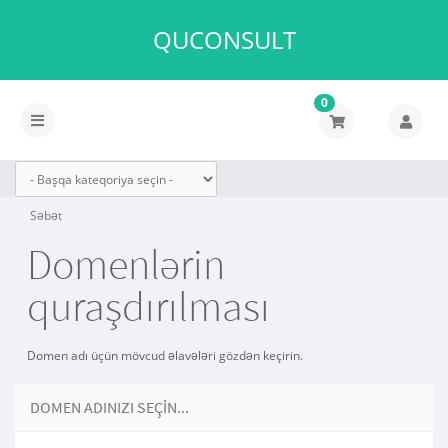
QUCONSULT
0
Naviqasiyaya
keçid
Səbət
Domenlərin
quraşdırılması
Domen adı üçün mövcud əlavələri gözdən keçirin.
DOMEN ADINIZI SEÇIN...