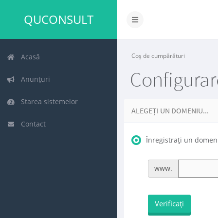
QUCONSULT
Navigare
Toggle
Coș de cumpărături
Acasă
Configura
Anunțuri
Starea sistemelor
ALEGEȚI UN DOMENIU...
Contact
Înregistrați un domen
www.
Verificați