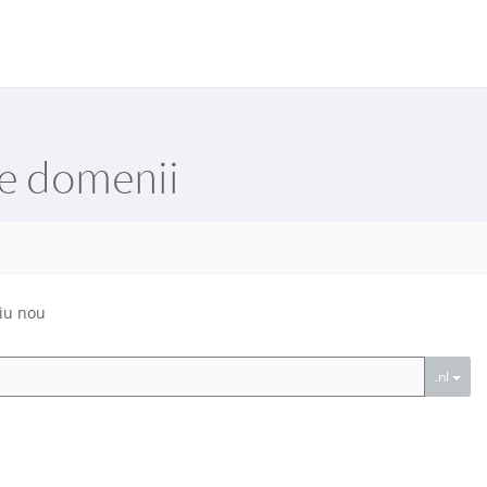
re domenii
iu nou
.nl