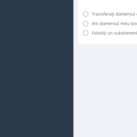
Transferați domeniul d
Am domeniul meu (voi
Folosiți un subdomen