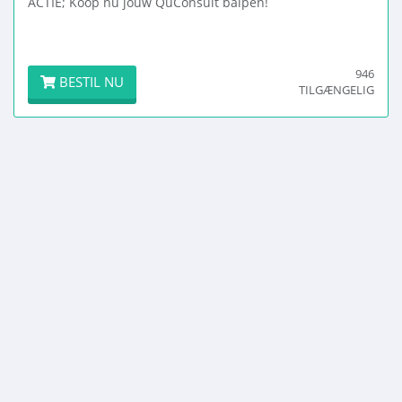
ACTIE; Koop nu jouw QuConsult balpen!
946
BESTIL NU
TILGÆNGELIG