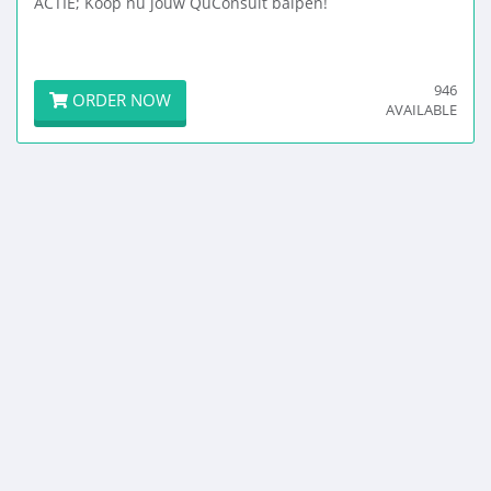
ACTIE; Koop nu jouw QuConsult balpen!
946
ORDER NOW
AVAILABLE