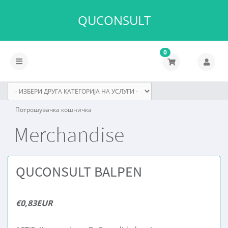
QUCONSULT
0
Вклучете
ја
навигацијата
Потрошувачка кошничка
Merchandise
QUCONSULT BALPEN
€0,83EUR