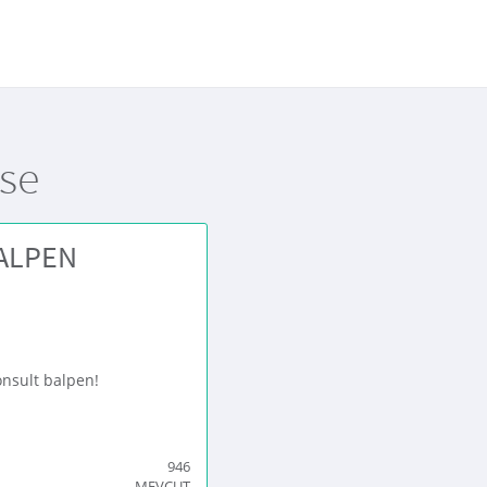
se
ALPEN
nsult balpen!
946
MEVCUT