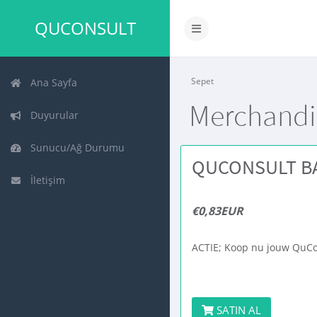
QUCONSULT
Gezinmeyi
değiştir
Sepet
Ana Sayfa
Merchandi
Duyurular
Sunucu/Ağ Durumu
QUCONSULT B
İletişim
€0,83EUR
ACTIE; Koop nu jouw QuCo
SATIN AL