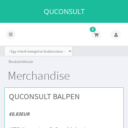
QUCONSULT
0
Váltás
a
navigációra
Bevásárlókosár
Merchandise
QUCONSULT BALPEN
€0,83EUR