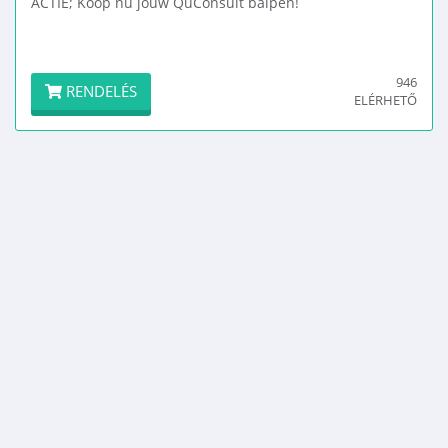
ACTIE; Koop nu jouw QuConsult balpen!
946
RENDELÉS
ELÉRHETŐ